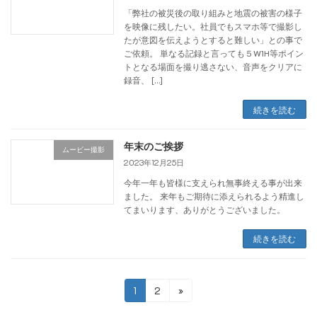
「弊社の被災後の取り組みと地震の被害の様子
を映像に残したい。社員でもスマホ等で撮影し
たが意図を伝えようとすると難しい」との事で
ご依頼。 単なる記録と言っても５W1H等ポイン
トとなる場面を撮り逃さない、音声をクリアに
録音、 […]
続きを読む
年末のご挨拶
ムービー撮影
2023年12月25日
今年一年も皆様に支えられ無事終える事が出来
ました。 来年もご期待に添えられるよう精進し
てまいります、ありがとうございました。
続きを読む
投
固
固
1
2
»
定
定
稿