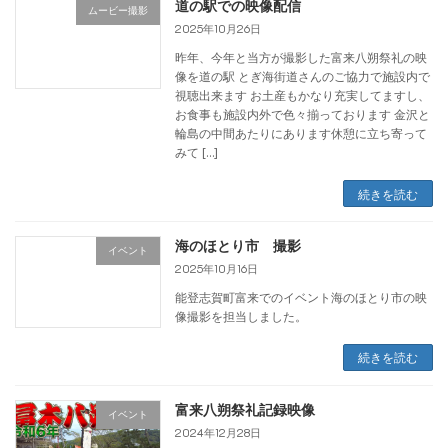
道の駅での映像配信
ムービー撮影
2025年10月26日
昨年、今年と当方が撮影した富来八朔祭礼の映
像を道の駅 とぎ海街道さんのご協力で施設内で
視聴出来ます お土産もかなり充実してますし、
お食事も施設内外で色々揃っております 金沢と
輪島の中間あたりにあります休憩に立ち寄って
みて […]
続きを読む
海のほとり市 撮影
イベント
2025年10月16日
能登志賀町富来でのイベント海のほとり市の映
像撮影を担当しました。
続きを読む
富来八朔祭礼記録映像
イベント
2024年12月28日