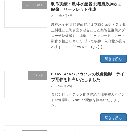
制作実績：農林水産省 北陸農政局さま
ムービー撮影
映像、リーフレット作成
2026年3月8日
農林水産省 北陸農政局さまプロジェクト名：郷
土料理と伝統食品を起点とした奥能登復興アプ
ローチ映像撮影、編集、リーフレット、カード
制作を担当しました 以下で映像、制作物が見ら
れます https://www.maff.go. […]
続きを読む
Fish×Techハッカソンの映像撮影、ライ
イベント
ブ配信を担当いたしました
2026年1月26日
金沢シビックテック推進協議会様主催のイベン
ト映像撮影、Youtube配信を担当いたしまし
た。
続きを読む