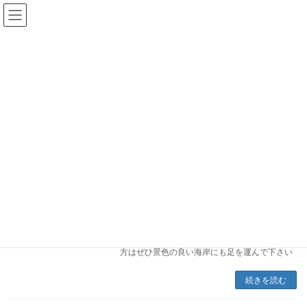
コ
ナ
ン
ビ
テ
ゲ
ン
ー
ツ
シ
へ
ョ
記録撮影
ス
ン
キ
に
ッ
移
プ
動
広告代理店が提供する映像制作サービス
記録撮影
ビーチクリーンイベント撮影
イベント
2026年4月29日
先日志賀町富来で行われたクリーンビーチイベ
ントの撮影をいたしました 道の駅とぎ海街道側
もかなりきれいになったので、観光に来られた
方はぜひ景色の良い海岸にも足を運んで下さい
続きを読む