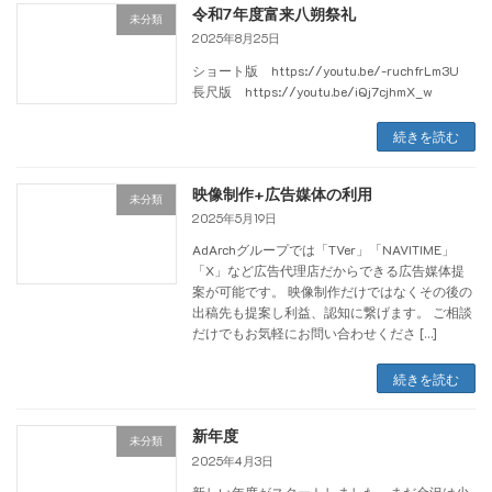
令和7年度富来八朔祭礼
未分類
2025年8月25日
ショート版 https://youtu.be/-ruchfrLm3U
長尺版 https://youtu.be/iQj7cjhmX_w
続きを読む
映像制作+広告媒体の利用
未分類
2025年5月19日
AdArchグループでは「TVer」「NAVITIME」
「X」など広告代理店だからできる広告媒体提
案が可能です。 映像制作だけではなくその後の
出稿先も提案し利益、認知に繋げます。 ご相談
だけでもお気軽にお問い合わせくださ […]
続きを読む
新年度
未分類
2025年4月3日