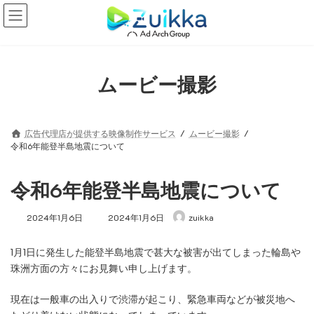
コ
ナ
ン
ビ
テ
ゲ
ン
ー
ツ
シ
へ
ョ
ムービー撮影
ス
ン
キ
に
ッ
移
プ
動
広告代理店が提供する映像制作サービス
ムービー撮影
令和6年能登半島地震について
令和6年能登半島地震について
最
2024年1月6日
2024年1月6日
zuikka
終
更
1月1日に発生した能登半島地震で甚大な被害が出てしまった輪島や
新
日
珠洲方面の方々にお見舞い申し上げます。
時
:
現在は一般車の出入りで渋滞が起こり、緊急車両などが被災地へ