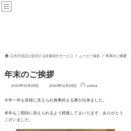
コ
ナ
ン
ビ
テ
ゲ
ン
ー
ツ
シ
へ
ョ
ムービー撮影
ス
ン
キ
に
ッ
移
プ
動
広告代理店が提供する映像制作サービス
ムービー撮影
年末のご挨拶
年末のご挨拶
最
2023年12月25日
2023年12月25日
zuikka
終
更
今年一年も皆様に支えられ無事終える事が出来ました。
新
日
時
来年もご期待に添えられるよう精進してまいります、ありがとう
:
ございました。